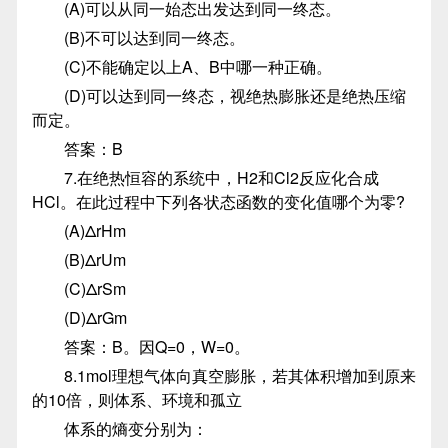
(A)可以从同一始态出发达到同一终态。
(B)不可以达到同一终态。
(C)不能确定以上A、B中哪一种正确。
(D)可以达到同一终态，视绝热膨胀还是绝热压缩
而定。
答案：B
7.在绝热恒容的系统中，H2和Cl2反应化合成
HCl。在此过程中下列各状态函数的变化值哪个为零?
(A)ΔrHm
(B)ΔrUm
(C)ΔrSm
(D)ΔrGm
答案：B。因Q=0，W=0。
8.1mol理想气体向真空膨胀，若其体积增加到原来
的10倍，则体系、环境和孤立
体系的熵变分别为：