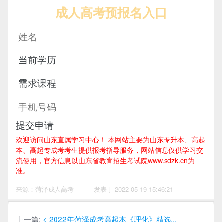
成人高考预报名入口
提交申请
欢迎访问山东直属学习中心！
本网站主要为山东专升本、高起
本、高起专成考考生提供报考指导服务，网站信息仅供学习交
流使用，官方信息以山东省教育招生考试院www.sdzk.cn为
准。
来源：菏泽成人高考
作
发表于 2022-05-19 15:46:21
者：
杨
老
师
上一篇:
< 2022年菏泽成考高起本《理化》精选...