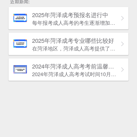
近期新闻:
2025年菏泽成考预报名进行中
每年报考成人高考的考生逐渐增加，意味着竞争加大，只有充分备考，才能一次通过考试。学历改革即将全面实施，趁早学历提升是最好的选择。
2025年菏泽成考专业哪些比较好
估
在菏泽地区，菏泽成人高考提供了多种热门专业供考生选择，涵盖了语言、机械电气、土建、管理、医学、设计、法律、电子信息、教育和技术等多个领域。以下是对几类别专业的推荐，以帮助考生做出更好的选择。
2024年菏泽成人高考考前温馨提醒
2024年菏泽成人高考考试时间10月19日-20日，我们特别准备了这份考前提醒，希望能为你们的备考之路增添一份信心和力量