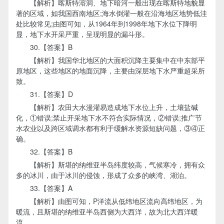
【解析】喀斯特溶洞、地下暗河一般出现在喀斯特地貌显
著的区域，如我国西南地区;海水倒灌一般在沿海地区地势低洼
处比较常见;由图可知，从1964年到1998年地下水位下降明
显，地下水开采严重，呈现明显的漏斗形。
30.【答案】B
【解析】我国华北地区的大面积沉降主要集中在中东部平
原地区，这些地区的地面沉降，主要由深层地下水严重超采所
致。
31.【答案】D
【解析】农田大水漫灌易造成地下水位上升，土壤盐碱
化，①错误;禁止开采地下水不符合实际情况，②错误;推广节
水农业以及跨区域调水都有利于缓解水资源短缺问题，③④正
确。
32.【答案】B
【解析】斯堪的纳维亚半岛纬度较高，气候寒冷，拥有众
多的冰川，由于冰川的侵蚀，形成了众多的峡湾、湖泊。
33.【答案】A
【解析】由图可知，P洋流从低纬地区流向高纬地区，为
暖流，且斯堪的纳维亚半岛西侧为大西洋，故为北大西洋暖
流。