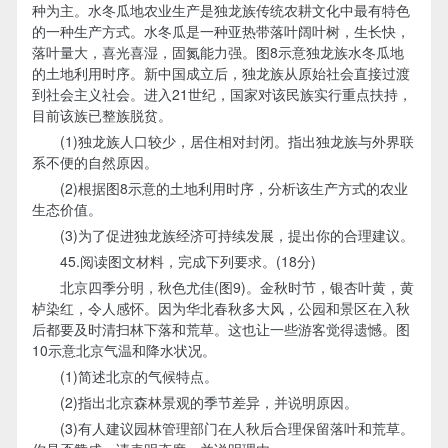
种为主。水冬瓜地农业生产是独龙族传统农耕文化中最有特色
的一种生产方式。水冬瓜是一种亚热带落叶阔叶树，生长快，
落叶量大，喜光喜湿，固氮能力强。图8示意独龙族水冬瓜地
的土地利用时序。新中国成立后，独龙族从原始社会直接过渡
到社会主义社会。进入21世纪，国家对该民族实行重点扶持，
目前该族已整族脱贫。
(1)独龙族人口较少，居住相对封闭。指出独龙族与外界联
系不便的自然原因。
(2)根据图8示意的土地利用时序，分析该生产方式的农业
生态价值。
(3)为了促进独龙族经济可持续发展，提出你的合理建议。
45.阅读图文材料，完成下列要求。(18分)
北京四季分明，秋色尤佳(图9)。金秋时节，银杏叶黄，黄
栌染红，令人感怀。因为华北春秋多大风，公园和景区在入秋
后都要及时清扫林下落和荒草。这也让一些游客觉得遗憾。图
10示意北京气温和降水状况。
(1)简述北京的气候特点。
(2)指出北京森林景观的季节差异，并说明原因。
(3)有人建议园林管理部门在人秋后合理保留落叶和荒草。