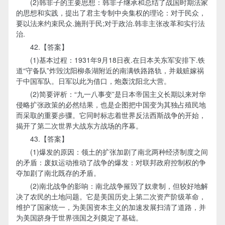
(2)韩非子的主要思想：韩非子继承和总结了战国时期法家
的思想和实践，提出了君主专制中央集权的理论：对于民众，
要以法来约束民众.施刑于民;对于政治.韩非主张改革和实行法
治.
42.【答案】
(1)基本过程：1931年9月18日夜.在日本关东军安排下.铁
道“守备队”炸毁沈阳柳条湖附近的南满铁路路轨，并栽赃嫁祸
于中国军队。日军以此为借口，炮轰沈阳北大营。
(2)简要评析：“九一八事变”是日本帝国主义长期以来对华
侵略扩张政策的必然结果，也是企图把中国变为其独占殖民地
而采取的重要步骤。它同时标志着世界反法西斯战争的开始，
揭开了第二次世界大战东方战场的序幕。
43.【答案】
(1)爆发的原因：领土的扩张加剧了南北两种经济制度之间
的矛盾：废奴运动推动了战争的爆发：对联邦政府控制权的争
夺加剧了南北既存的矛盾。
(2)南北战争的影响：南北战争摧毁了奴隶制，但较好地解
决了农民的土地问题。它是美国历史上第二次资产阶级革命，
维护了国家统一，为美国资本主义的加速发展扫清了道路，并
为美国跻身于世界强国之列奠定了基础。