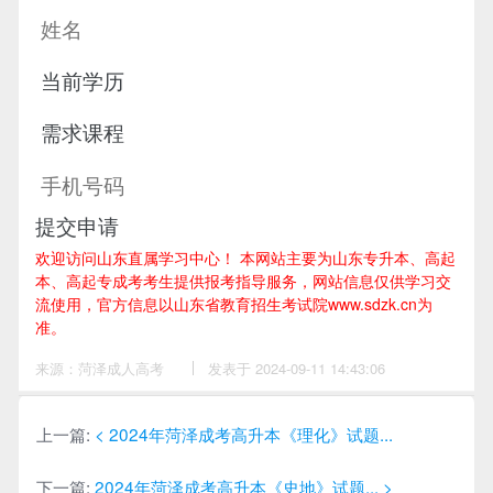
提交申请
欢迎访问山东直属学习中心！
本网站主要为山东专升本、高起
本、高起专成考考生提供报考指导服务，网站信息仅供学习交
流使用，官方信息以山东省教育招生考试院www.sdzk.cn为
准。
来源：菏泽成人高考
作
发表于 2024-09-11 14:43:06
者：
黄
老
师
上一篇:
< 2024年菏泽成考高升本《理化》试题...
下一篇:
2024年菏泽成考高升本《史地》试题... >