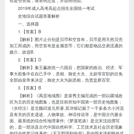
你是否赞成，请表明态度，并说明理由。
2019年成人高考高起点招生全国统一考试
史地综合试题答案解析
一、选择题
1.【答案】B
【解析】图片止分别是贝币和空首布，贝币是用天然贝壳
加工而成的，而空首布是金属货币，它们都是物品交易流通的
媒介。故选B.
2.【答案】D
【解析】秦王赢政统一六国后，把国家的政治、经济、军
事大权集中在自己手中，丞相、御史大夫、太尉等官职的任免
全部由皇帝来决定，御史大夫为副丞相，负责监察百官.
3.【答案】B
【解析】《禹贡地域围》是裴秀主编完成的一部以疆域政
区为主的历史地图集，也是目前所知中国第一部历史地图集：
《水经注》是北魏邱道元所著.其详细记栽了一千多条大小河流
及有关的历史遗迹、人物掌故、神话传说等，是中国古代最全
面、最系统的综合性地理著作;《梦溪笔谈》是北宋沈括撰写
的，是一部涉及古代中国自然科学、工艺技术及社会历史现象
的综合性笔记体著作;《天下郡国利病书》是由明末清初顾炎武