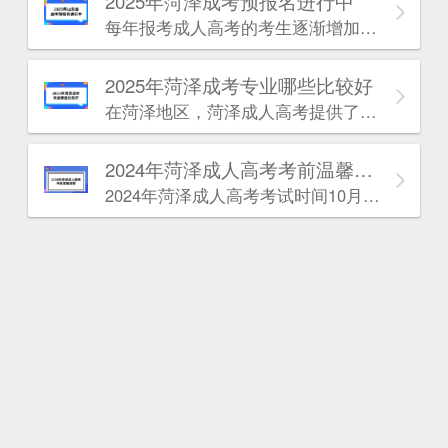
2025年菏泽成考预报名进行中
每年报考成人高考的考生逐渐增加，意味着竞争加大，只有充分备考，才能一次通过考试。学历改革即将全面实施，趁早学历提升是最好的选择。
2025年菏泽成考专业哪些比较好
估
在菏泽地区，菏泽成人高考提供了多种热门专业供考生选择，涵盖了语言、机械电气、土建、管理、医学、设计、法律、电子信息、教育和技术等多个领域。以下是对几类别专业的推荐，以帮助考生做出更好的选择。
2024年菏泽成人高考考前温馨提醒
2024年菏泽成人高考考试时间10月19日-20日，我们特别准备了这份考前提醒，希望能为你们的备考之路增添一份信心和力量