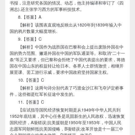
书报，注意研究各国的情况、动态，他主持编译和审订了《四
洲志).还主张学习西方的军事科技技术。
8.【答案】A
【解析】该围表直观地反映出从1820年到1839年输入中
国的鸦片数量大幅度增长.
9.【答案】C
【解析】中国作为战胜国在巴黎和会上提出废除外国在中
国的势力范围、撇退外国在中国的军队通渠等。和取消“二十一
条“等正又要求，但已黎和会拒绝了中国代表提出的要求，将德
国在中国山东的权益转让给日本。各界人士群情激愤，相继开
展罢课、罢工游行示威，要求中国政府坚持国家主权。
10.【答案】C
【解析】这两句诗分别代表了巧渡金沙江和飞夺泸定桥事
件，这些都是红军长征途中发生的。
11.【答案】C
【应试指导国民经济恢复时期是从1949年中华人民共到
1952年底结束，其中心任务是巩固新生的人民政权，迅速恢复
国民经济，A项错误;抗美援朝是1950年至1953年，中国人民
志愿军同朝鲜抵抗美国侵略，B项错误;改革开放是十一届三中
全会期间提出的伟大政策，D项错误，故选C。