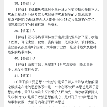
38.【答案】B
【解析】飞机和热气球对亚马孙林火的监控所起作用不大;
气象卫星是对地球及其大气层进行气象观测的人造地球卫
星;GPS可以为地球表面绝大部分地区(98%)提供准确的定位、
测速和高精度的时间标准，故选B。
39.【答案】A
【解析】亚马孙热带雨林位于南美洲的亚马孙平原，横越
了巴西、哥伦比亚、秘鲁、委内瑞拉、厄瓜多尔、玻利维亚、
圭亚那及苏里南8个国家，大半位于巴西，是全球最大及物种
最多的热带雨林。
40.【答案】C
【解析】由表可知，马瑙斯7-9月气温较高，降水量最
少，易发生森林火灾。
41.【答案】
(1)孟子的主要思想：“性善论”是孟子谈人生和谈政治的理
论根据这在他的思想体系中是一个中心环节;民本思想是孟子思
想的精华，孟子认为君主应以爱护人民为先，为政者要保障人
民权利;“仁政”是孟子政治思想的核心，是对孔子“仁学”思想的
继承和发展，大部分内容源于民本思想