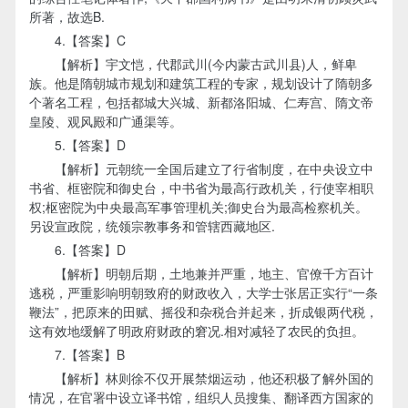
所著，故选B.
4.【答案】C
【解析】宇文恺，代郡武川(今内蒙古武川县)人，鲜卑
族。他是隋朝城市规划和建筑工程的专家，规划设计了隋朝多
个著名工程，包括都城大兴城、新都洛阳城、仁寿宫、隋文帝
皇陵、观风殿和广通渠等。
5.【答案】D
【解析】元朝统一全国后建立了行省制度，在中央设立中
书省、框密院和御史台，中书省为最高行政机关，行使宰相职
权;枢密院为中央最高军事管理机关;御史台为最高检察机关。
另设宣政院，统领宗教事务和管辖西藏地区.
6.【答案】D
【解析】明朝后期，土地兼并严重，地主、官僚千方百计
逃税，严重影响明朝致府的财政收入，大学士张居正实行“一条
鞭法”，把原来的田赋、摇役和杂税合并起来，折成银两代税，
这有效地缓解了明政府财政的窘况.相对减轻了农民的负担。
7.【答案】B
【解析】林则徐不仅开展禁烟运动，他还积极了解外国的
情况，在官署中设立译书馆，组织人员搜集、翻译西方国家的