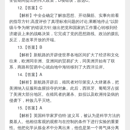
12.【答案】C
【解析】中全会确定了解放思想、开动脑筋、实事向前看
的指导方针;高度评价了真理标准问题的讨论;果断地停止“以阶
级斗争为纲”的错误方针;做出把党和国家的工作重心转移到经
济建设上来的战略决策，它完成了党的思想路线、政治的拨乱
反正，是改革开放的开端。
13.【答案】B
【解析】新航路的开辟使世界各地区间扩大了经济和文化
往来，欧洲同非洲、亚洲间的贸易扩大，同美洲开始有了联
系，商路和贸易中心就由地中海转移到了大西洋沿岸。
14.【答案】A
【解析】新航路开辟后，殖民者对印第安人大肆屠杀，把
美洲纳入征服和血腥掠夺的对象。此后，西班牙、葡萄牙占据
了美洲大部分地区。在殖民者的屠杀、奴役以及欧洲传染病的
侵袭下，种族几乎灭绝。
15.【答案】A
【解析】英国科学家罗伯特·波义耳，被认为是科学方法的
奠基人。他相信客观的观察与在控制的条件下进行实验的重要
性。他把化学从炼金术中分离出来，他也是第一个将气体分离