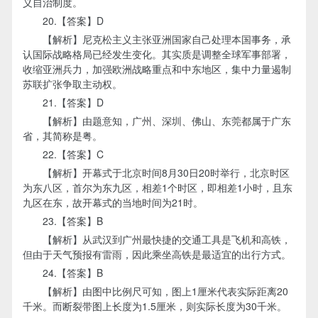
义自治制度。
20.【答案】D
【解析】尼克松主义主张亚洲国家自己处理本国事务，承
认国际战略格局已经发生变化。其实质是调整全球军事部署，
收缩亚洲兵力，加强欧洲战略重点和中东地区，集中力量遏制
苏联扩张争取主动权。
21.【答案】D
【解析】由题意知，广州、深圳、佛山、东莞都属于广东
省，其简称是粤。
22.【答案】C
【解析】开幕式于北京时间8月30日20时举行，北京时区
为东八区，首尔为东九区，相差1个时区，即相差1小时，且东
九区在东，故开幕式的当地时间为21时。
23.【答案】B
【解析】从武汉到广州最快捷的交通工具是飞机和高铁，
但由于天气预报有雷雨，因此乘坐高铁是最适宜的出行方式。
24.【答案】B
【解析】由图中比例尺可知，图上1厘米代表实际距离20
千米。而断裂带图上长度为1.5厘米，则实际长度为30千米。