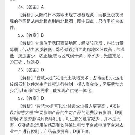
34.【答案】A
【解析】太阳终日不落即出现了极昼现象，而极昼极夜出
现的范围是从南北极点到南北极圈，图中四点，只有甲符合条
件。
35.【答案】B
【解析】甘肃位于我国西部地区，经济较落后，科技力量
薄弱，劳动力素质较低，②④错误;河西走廊地区纬度高，气温
低，病虫害少，③正确;该地区气候干燥，降水少，光照充足，
①正确，故选·B
36.【答案】D
【解析】“智慧大棚”采用无土栽培技术，占地面积小;运用
传感器和软件对生产过程进行控制，授入资金多，需要劳动力
少;可以追踪市场需求，能实现产供销一体化。
37.【答案】D
【解析】“智慧大棚”可以让甘肃农业投入更更高，A项错
误;“智慧大棚”主要影响产品的生对产品的运费没有影响，B项
错误;农废资源得到循环利用，对生态的危害减少，并不是无
害，C项错误;运用传感器和软件通过移动平台或电脑平台对农
业生产进行控制，产品品质提高，D项正确。