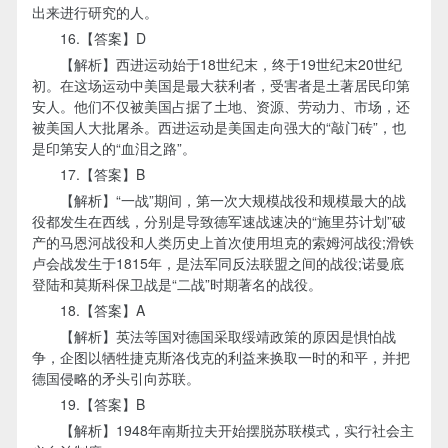
出来进行研究的人。
16.【答案】D
【解析】西进运动始于18世纪末，终于19世纪末20世纪
初。在这场运动中美国是最大获利者，受害者是土著居民印第
安人。他们不仅被美国占据了土地、资源、劳动力、市场，还
被美国人大批屠杀。西进运动是美国走向强大的“敲门砖”，也
是印第安人的“血泪之路”。
17.【答案】B
【解析】“一战”期间，第一次大规模战役和规模最大的战
役都发生在西线，分别是导致德军速战速决的“施里芬计划”破
产的马恩河战役和人类历史上首次使用坦克的索姆河战役;滑铁
卢会战发生于1815年，是法军同反法联盟之间的战役;诺曼底
登陆和莫斯科保卫战是“二战”时期著名的战役。
18.【答案】A
【解析】英法等国对德国采取绥靖政策的原因是惧怕战
争，企图以牺牲捷克斯洛伐克的利益来换取一时的和平，并把
德国侵略的矛头引向苏联。
19.【答案】B
【解析】1948年南斯拉夫开始摆脱苏联模式，实行社会主