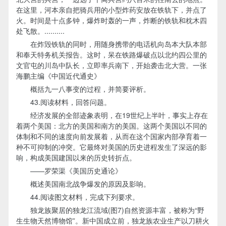
在这里，河本亲自把骑兵用的小型炸药安放在铁轨下，并点了
火。时间是十点多钟，爆炸时轰的一声，炸断的铁轨和枕木四
处飞散。..........
在炸毁铁轨的同时，用随身携带的电话机向岛本大队本部
和奉天特务机关报告。这时，呆在铁路爆破点以北约四公里的
文官屯的川岛中队长，立即率兵南下，开始袭击北大营。一张
海鹏主编《中国近代通史》
概括九一八事变的过程，并简要评析。
43.阅读材料，回答问题。
经济发展的全部迹象表明，在19世纪上半叶，事实上存在
着两个美国：北方的美国和南方的美国。这两个美国以不同的
体制和不同的速度向前发展着，从而在这个国家内部孕育着一
种不可抑制的冲突。它最终对美国的历史进程发生了深远的影
响，构成美国建国以来的历史转折点。
——罗荣渠《美国历史通论》
概述美国南北战争爆发的原因及影响。
44.阅读图文材料，完成下列要求。
独龙族聚居的独龙江流域(图7)自然资源丰富，被称为“野
生生物天然博物馆”。新中国成立前，独龙族农业生产以刀耕火