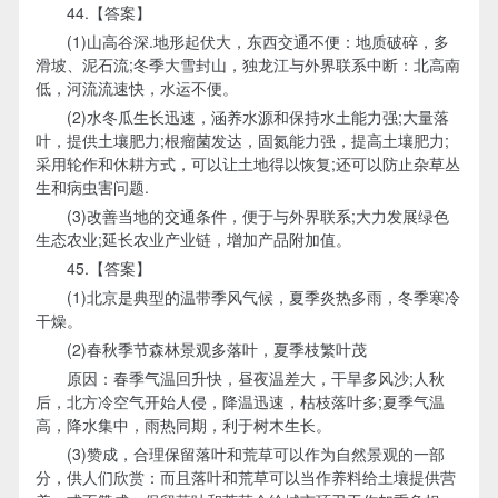
44.【答案】
(1)山高谷深.地形起伏大，东西交通不便：地质破碎，多
滑坡、泥石流;冬季大雪封山，独龙江与外界联系中断：北高南
低，河流流速快，水运不便。
(2)水冬瓜生长迅速，涵养水源和保持水土能力强;大量落
叶，提供土壤肥力;根瘤菌发达，固氮能力强，提高土壤肥力;
采用轮作和休耕方式，可以让土地得以恢复;还可以防止杂草丛
生和病虫害问题.
(3)改善当地的交通条件，便于与外界联系;大力发展绿色
生态农业;延长农业产业链，增加产品附加值。
45.【答案】
(1)北京是典型的温带季风气候，夏季炎热多雨，冬季寒冷
干燥。
(2)春秋季节森林景观多落叶，夏季枝繁叶茂
原因：春季气温回升快，昼夜温差大，干旱多风沙;人秋
后，北方冷空气开始人侵，降温迅速，枯枝落叶多;夏季气温
高，降水集中，雨热同期，利于树木生长。
(3)赞成，合理保留落叶和荒草可以作为自然景观的一部
分，供人们欣赏：而且落叶和荒草可以当作养料给土壤提供营