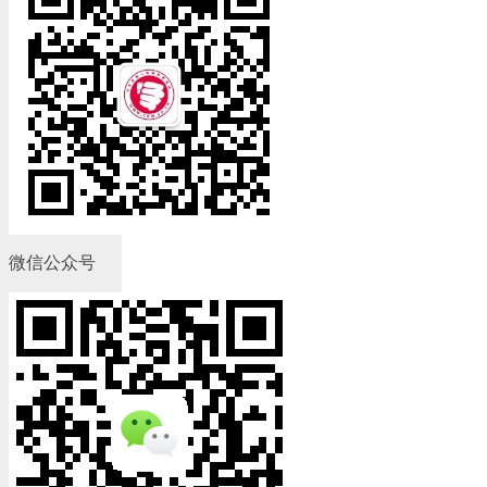
微信公众号