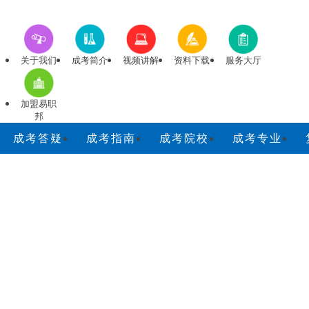
关于我们
成考简介
视频讲解
资料下载
服务大厅
加盟易职
邦
成考答疑
成考指南
成考院校
成考专业