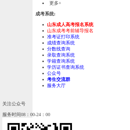
更多+
成考系统:
山东成人高考报名系统
山东成考考前辅导报名
准考证打印系统
成绩查询系统
分数线查询
录取查询系统
学籍查询系统
学历证书查询系统
公众号
考生交流群
服务大厅
关注公众号
服务时间08：00-24：00