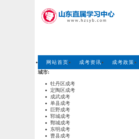
网站首页
成考资讯
成考政策
城市:
牡丹区成考
定陶区成考
成武成考
单县成考
巨野成考
郓城成考
鄄城成考
东明成考
曹县成考