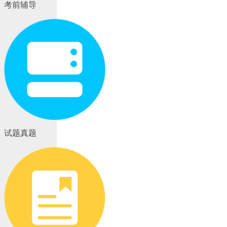
考前辅导
试题真题