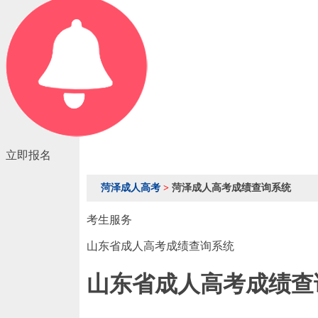
立即报名
菏泽成人高考
>
菏泽成人高考成绩查询系统
考生服务
山东省成人高考成绩查询系统
山东省成人高考成绩查