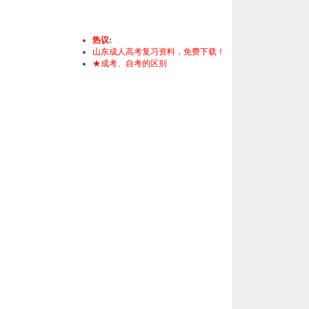
热议:
山东成人高考复习资料，免费下载！
★成考、自考的区别