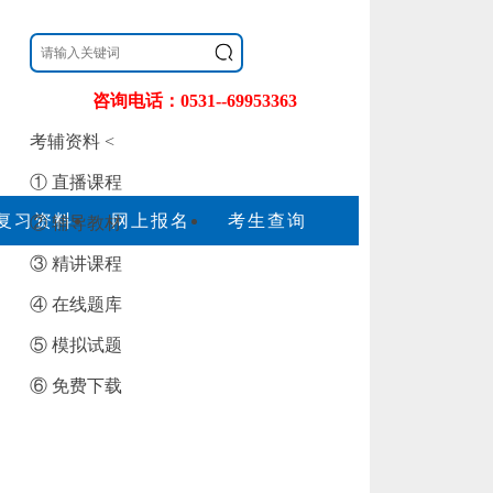
咨询电话：0531--69953363
考辅资料
<
① 直播课程
复习资料
网上报名
考生查询
② 辅导教材
③ 精讲课程
④ 在线题库
⑤ 模拟试题
⑥ 免费下载