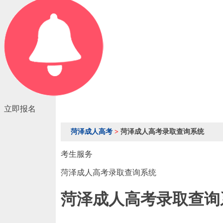
立即报名
菏泽成人高考
>
菏泽成人高考录取查询系统
考生服务
菏泽成人高考录取查询系统
菏泽成人高考录取查询