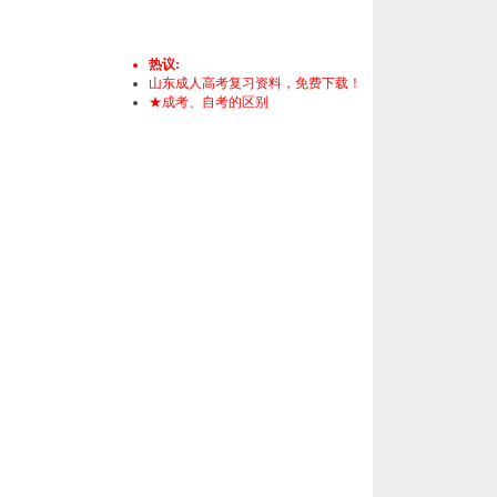
热议:
山东成人高考复习资料，免费下载！
★成考、自考的区别