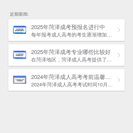
近期新闻:
2025年菏泽成考预报名进行中
每年报考成人高考的考生逐渐增加，意味着竞争加大，只有充分备考，才能一次通过考试。学历改革即将全面实施，趁早学历提升是最好的选择。
2025年菏泽成考专业哪些比较好
估
在菏泽地区，菏泽成人高考提供了多种热门专业供考生选择，涵盖了语言、机械电气、土建、管理、医学、设计、法律、电子信息、教育和技术等多个领域。以下是对几类别专业的推荐，以帮助考生做出更好的选择。
2024年菏泽成人高考考前温馨提醒
2024年菏泽成人高考考试时间10月19日-20日，我们特别准备了这份考前提醒，希望能为你们的备考之路增添一份信心和力量