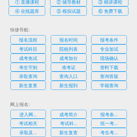
① 直播课程
② 辅导教材
③ 精讲课程
④ 在线题库
⑤ 模拟试题
⑥ 免费下载
快捷导航:
报名流程
报名时间
报考条件
考试科目
院校列表
专业加试
成考免试
成考加分
现场确认
考生守则
准考证
资料下载
录取查询
查询入口
查询答疑
新生复查
新生报到
学籍查询
网上报名:
进入网...
成考简介
报考条...
考试相关
考试科...
统一考...
录取及...
新生复查
考生考...