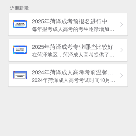
近期新闻:
2025年菏泽成考预报名进行中
每年报考成人高考的考生逐渐增加，意味着竞争加大，只有充分备考，才能一次通过考试。学历改革即将全面实施，趁早学历提升是最好的选择。
2025年菏泽成考专业哪些比较好
估
在菏泽地区，菏泽成人高考提供了多种热门专业供考生选择，涵盖了语言、机械电气、土建、管理、医学、设计、法律、电子信息、教育和技术等多个领域。以下是对几类别专业的推荐，以帮助考生做出更好的选择。
2024年菏泽成人高考考前温馨提醒
2024年菏泽成人高考考试时间10月19日-20日，我们特别准备了这份考前提醒，希望能为你们的备考之路增添一份信心和力量